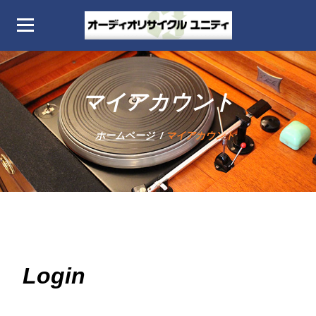
コ
ン
テ
オーディオリサイクル
Audio Recycle Unity home page
ン
ィ
ツ
マイアカウント
へ
ス
ホームページ
/
マイアカウント
キ
ッ
プ
Login