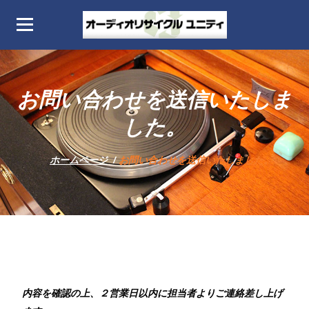
コ
ン
テ
オーディオリサイクル
Audio Recycle Unity home page
ン
ィ
ツ
お問い合わせを送信いたしま
へ
ス
した。
キ
ッ
ホームページ
/
お問い合わせを送信いたしました。
プ
内容を確認の上、２営業日以内に担当者よりご連絡差し上げ