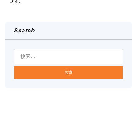
ます。
Search
検
索: