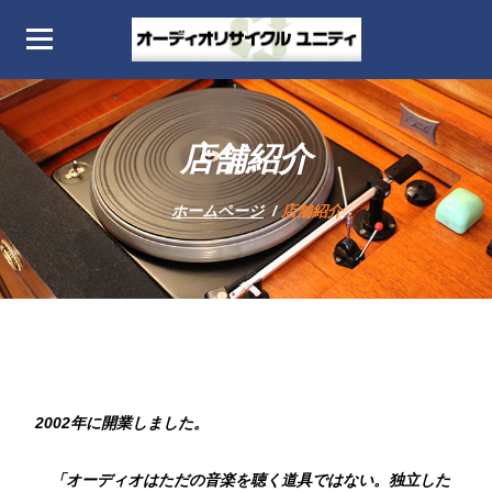
コ
ン
テ
オーディオリサイクル
Audio Recycle Unity home page
ン
ィ
ツ
店舗紹介
へ
ス
ホームページ
/
店舗紹介
キ
ッ
プ
2002年に開業しました。
「オーディオはただの音楽を聴く道具ではない。独立した