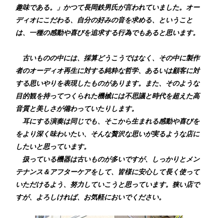
趣味である。」かつて長岡鉄男氏が言われていました。オー
ディオにこだわる、自分の好みの音を求める、ということ
は、一種の感動や喜びを追求する行為でもあると思います。
古いものの中には、採算どうこうではなく、その中に製作
者のオーディオ再生に対する純粋な哲学、あるいは顧客に対
する思いやりを表現したものがあります。また、そのような
目的観を持ってつくられた機械には不思議と時代を超えた高
音質と美しさが備わっていたりします。
耳にする演奏は同じでも、そこから生まれる感動や喜びを
をより深く味わいたい、そんな贅沢な思いが実るような店に
したいと思っています。
扱っている機器は古いものが多いですが、しっかりとメン
テナンス＆アフターケアをして、皆様に安心して長く使って
いただけるよう、努力していこうと思っています。狭い店で
すが、よろしければ、お気軽においでください。