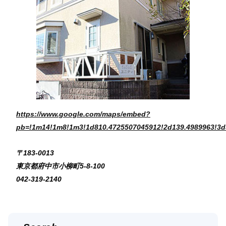
https://www.google.com/maps/embed?
pb=!1m14!1m8!1m3!1d810.4725507045912!2d139.4989963!3d
〒183-0013
東京都府中市小柳町5-8-100
042-319-2140